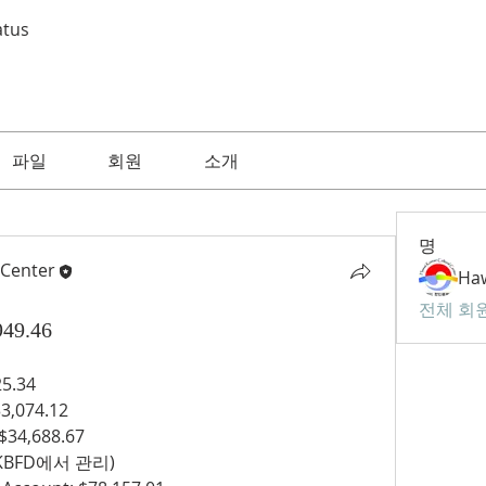
atus
파일
회원
소개
명
 Center
전체 회원
49.46
25.34
33,074.12
:$34,688.67
 (KBFD에서 관리)