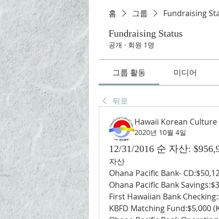
홈
그룹
Fundraising St
Fundraising Status
공개
·
회원 1명
그룹 활동
미디어
뒤로
Hawaii Korean Culture
2020년 10월 4일
12/31/2016 순 자산: $956,9
자산
Ohana Pacific Bank- CD:$50,1
Ohana Pacific Bank Savings:$
First Hawaiian Bank Checking
KBFD Matching Fund:$5,000