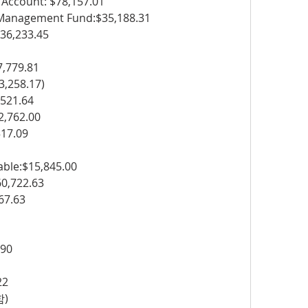
 Account: $78,157.01
 Management Fund:$35,188.31
236,233.45
7,779.81
3,258.17)
4,521.64
$2,762.00
,517.09
able:$15,845.00
60,722.63
567.63
.90
22
함)