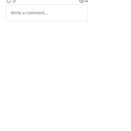
0
4
Write a comment...
소개
그룹에 오신 것을 환영합니다. 다른 회원
과의 교류 및 업데이트 수신, 미디어 공
유 등의 활동을 시작하세요.
명
Hawaii Korean Culture Center
팔로우
전체 회원 보기(1명)
CONTACT
한인문화회관 건립추진위원회 Hawaii Korean Culture Center Address: