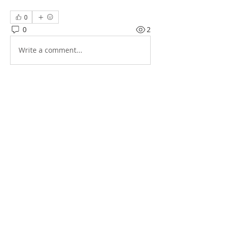
0
0
2
Write a comment...
소개
그룹에 오신 것을 환영합니다. 다른 회원
과의 교류 및 업데이트 수신, 미디어 공
유 등의 활동을 시작하세요.
명
Hawaii Korean Culture Center
팔로우
전체 회원 보기(1명)