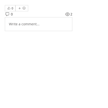
0
0
2
Write a comment...
소개
그룹에 오신 것을 환영합니다. 다른 회원
과의 교류 및 업데이트 수신, 미디어 공
유 등의 활동을 시작하세요.
명
Hawaii Korean Culture Center
팔로우
전체 회원 보기(1명)