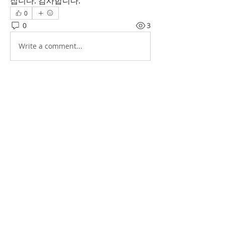
집니다. 감사합니다.
0
0
3
Write a comment...
소개
그룹에 오신 것을 환영합니다. 다른 회원
과의 교류 및 업데이트 수신, 미디어 공
유 등의 활동을 시작하세요.
명
Hawaii Korean Culture Center
팔로우
전체 회원 보기(1명)