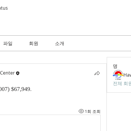
atus
파일
회원
소개
명
 Center
전체 회원
07) $67,949.
1회 조회