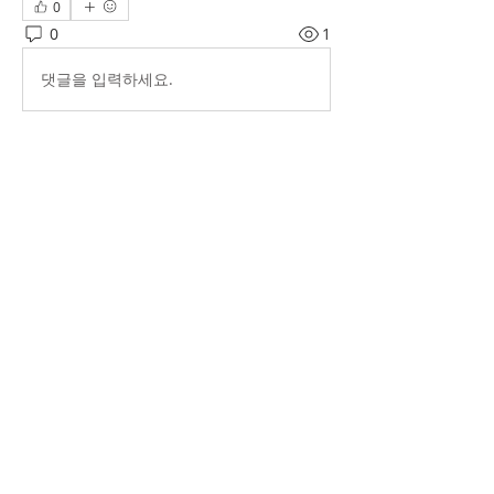
0
0
1
댓글을 입력하세요.
소개
그룹에 오신 것을 환영합니다. 다른 회원
과의 교류 및 업데이트 수신, 미디어 공
유 등의 활동을 시작하세요.
명
Hawaii Korean Culture Center
팔로우
전체 회원 보기(1명)