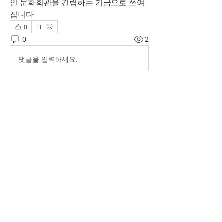
인 문화회관을 건립하는 기금으로 쓰여
집니다
0
0
2
댓글을 입력하세요.
소개
그룹에 오신 것을 환영합니다. 다른 회원
과의 교류 및 업데이트 수신, 미디어 공
유 등의 활동을 시작하세요.
명
Hawaii Korean Culture Center
팔로우
전체 회원 보기(1명)