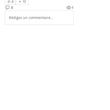
0
0
1
Rédigez un commentaire...
소개
그룹에 오신 것을 환영합니다. 다른 회원
과의 교류 및 업데이트 수신, 미디어 공
유 등의 활동을 시작하세요.
명
Hawaii Korean Culture Center
팔로우
전체 회원 보기(1명)