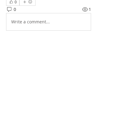
0
0
1
Write a comment...
소개
그룹에 오신 것을 환영합니다. 다른 회원
과의 교류 및 업데이트 수신, 미디어 공
유 등의 활동을 시작하세요.
명
Hawaii Korean Culture Center
팔로우
전체 회원 보기(1명)