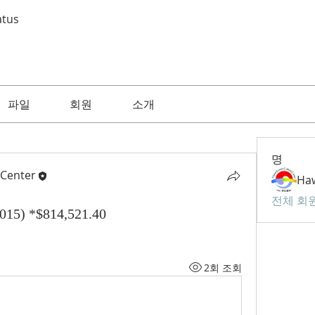
atus
파일
회원
소개
명
 Center
전체 회원
15) *$814,521.40
2회 조회